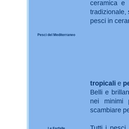
ceramica e m
tradizionale, 
pesci in cera
Pesci del Mediterraneo
tropicali
e
p
Belli e brilla
nei minimi p
scambiare pe
Tutti i pesc
Le Farfalle